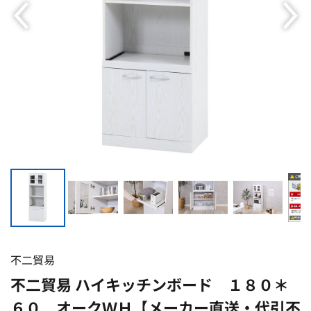
不二貿易
不二貿易 ハイキッチンボード １８０＊
６０ オークＷＨ【メーカー直送・代引不