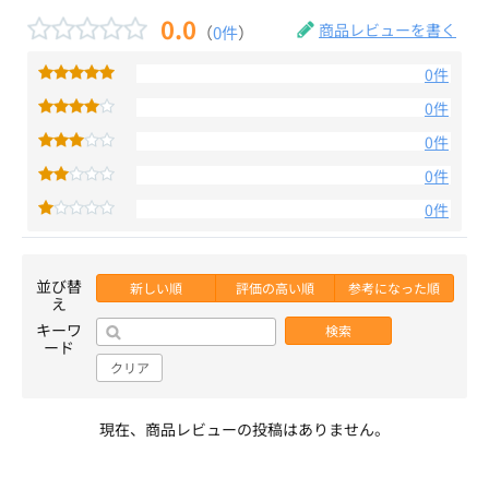
0.0
商品レビューを書く
（
0件
）
0件
0件
0件
0件
0件
並び替
新しい順
評価の高い順
参考になった順
え
キーワ
検索
ード
クリア
現在、商品レビューの投稿はありません。