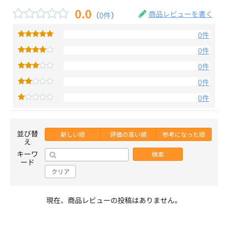
0.0
商品レビューを書く
（
0件
）
0件
0件
0件
0件
0件
並び替
新しい順
評価の高い順
参考になった順
え
キーワ
検索
ード
クリア
現在、商品レビューの投稿はありません。