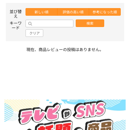
並び替
新しい順
評価の高い順
参考になった順
え
キーワ
検索
ード
クリア
現在、商品レビューの投稿はありません。