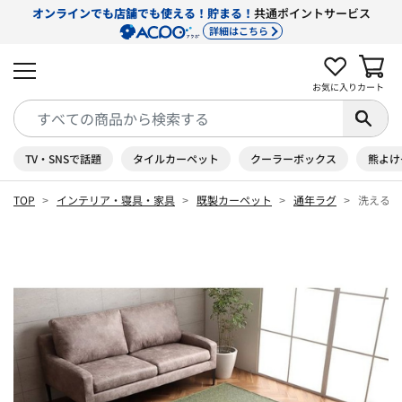
オンラインでも店舗でも使える！貯まる！
共通ポイントサービス
詳細はこちら
お気に入り
カート
TV・SNSで話題
タイルカーペット
クーラーボックス
熊よけ
TOP
インテリア・寝具・家具
既製カーペット
通年ラグ
洗えるラ