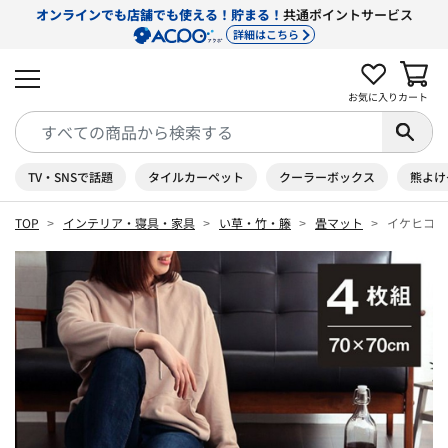
オンラインでも店舗でも使える！貯まる！
共通ポイントサービス
詳細はこちら
お気に入り
カート
TV・SNSで話題
タイルカーペット
クーラーボックス
熊よけ
TOP
インテリア・寝具・家具
い草・竹・籐
畳マット
イケヒコ ユ