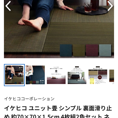
イケヒココーポレーション
イケヒコ ユニット畳 シンプル 裏面滑り止
め 約70×70×1.5cm 4枚組2色セット ネ