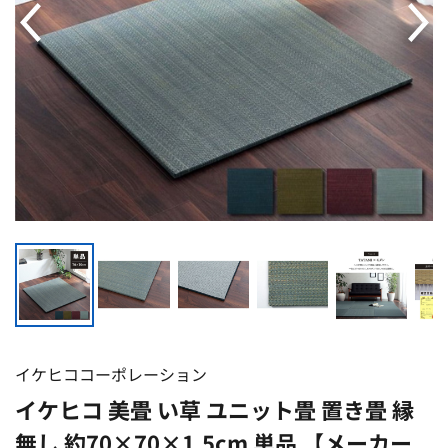
イケヒココーポレーション
イケヒコ 美畳 い草 ユニット畳 置き畳 縁
無し 約70×70×1.5cm 単品 【メーカー