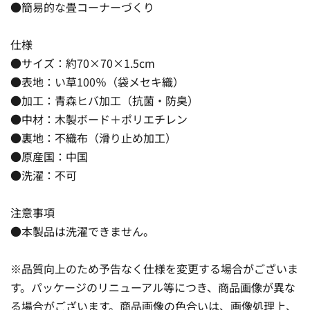
●簡易的な畳コーナーづくり
仕様
●サイズ：約70×70×1.5cm
●表地：い草100％（袋メセキ織）
●加工：青森ヒバ加工（抗菌・防臭）
●中材：木製ボード＋ポリエチレン
●裏地：不織布（滑り止め加工）
●原産国：中国
●洗濯：不可
注意事項
●本製品は洗濯できません。
※品質向上のため予告なく仕様を変更する場合がございま
す。パッケージのリニューアル等につき、商品画像が異な
る場合がございます。商品画像の色合いは、画像処理上、