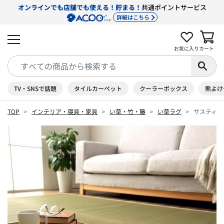
オンラインでも店舗でも使える！貯まる！
共通ポイントサービス
詳細はこちら
お気に入り
カート
TV・SNSで話題
タイルカーペット
クーラーボックス
熊よけ
TOP
インテリア・寝具・家具
い草・竹・籐
い草ラグ
サスティナブ