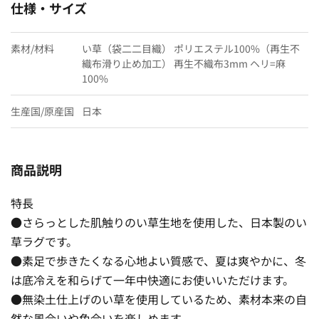
仕様・サイズ
素材/材料
い草（袋二二目織） ポリエステル100%（再生不
織布滑り止め加工） 再生不織布3mm ヘリ=麻
100%
生産国/原産国
日本
商品説明
特長
●さらっとした肌触りのい草生地を使用した、日本製のい
草ラグです。
●素足で歩きたくなる心地よい質感で、夏は爽やかに、冬
は底冷えを和らげて一年中快適にお使いいただけます。
●無染土仕上げのい草を使用しているため、素材本来の自
然な風合いや色合いを楽しめます。