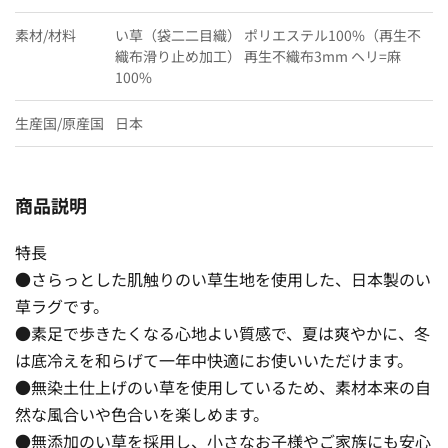
素材/材料
い草（袋二二目織） ポリエステル100%（再生不
織布滑り止め加工） 再生不織布3mm ヘリ=麻
100%
生産国/原産国
日本
商品説明
特長
●さらっとした肌触りのい草生地を使用した、日本製のい
草ラグです。
●素足で歩きたくなる心地よい質感で、夏は爽やかに、冬
は底冷えを和らげて一年中快適にお使いいただけます。
●無染土仕上げのい草を使用しているため、素材本来の自
然な風合いや色合いを楽しめます。
●無添加のい草を採用し、小さなお子様やご家族にも安心