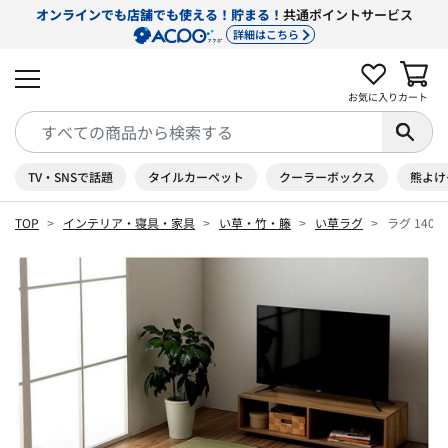
オンラインでも店舗でも使える！貯まる！
共通ポイントサービス
詳細はこちら
お気に入り
カート
TV・SNSで話題
タイルカーペット
クーラーボックス
熊よけ
TOP
インテリア・寝具・家具
い草・竹・籐
い草ラグ
ラグ 140