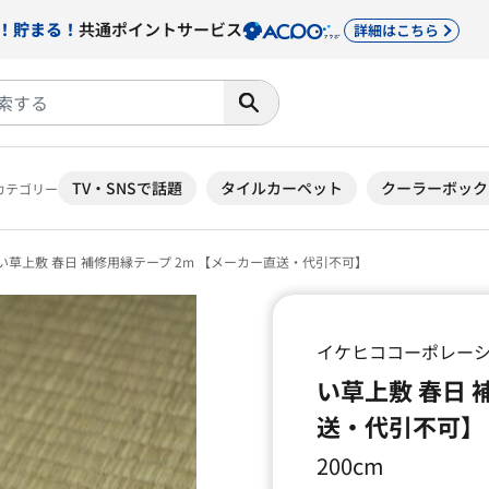
！貯まる！
共通ポイントサービス
詳細はこちら
TV・SNSで話題
タイルカーペット
クーラーボック
カテゴリー
い草上敷 春日 補修用縁テープ 2m 【メーカー直送・代引不可】
イケヒココーポレー
い草上敷 春日 
送・代引不可】
200cm