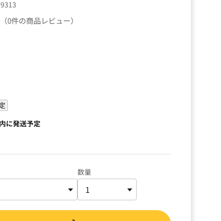
69313
（0件の商品レビュー）
）
定
以内に発送予定
数量