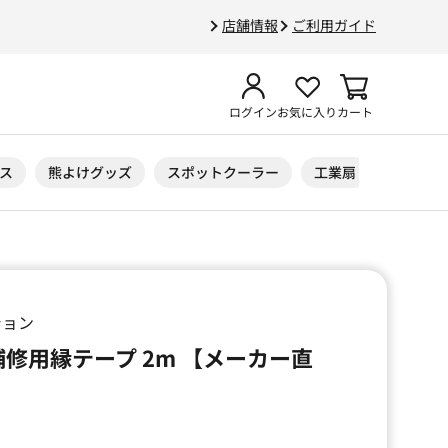
店舗情報
ご利用ガイド
ログイン
お気に入り
カート
ス
熊よけグッズ
スポットクーラー
工業扇
ニトリル
ション
補修用縁テープ 2m 【メーカー直