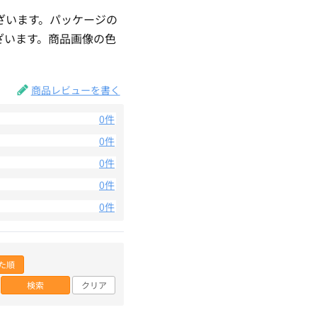
ざいます。パッケージの
ざいます。商品画像の色
。
商品レビューを書く
0件
0件
0件
0件
0件
た順
検索
クリア