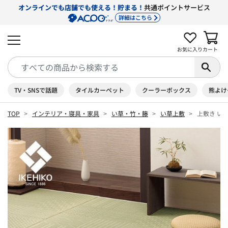
オンラインでも店舗でも使える！貯まる！
共通ポイントサービス
詳細はこちら
お気に入り
カート
TV・SNSで話題
タイルカーペット
クーラーボックス
熊よけ
TOP
インテリア・寝具・家具
い草・竹・籐
い草上敷
上敷き い