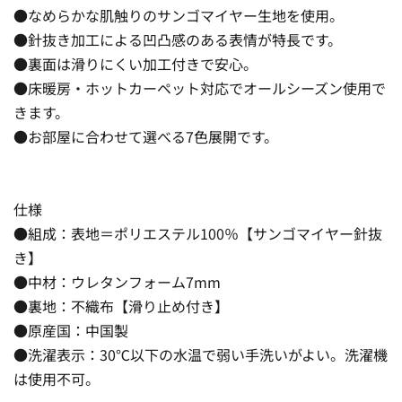
●なめらかな肌触りのサンゴマイヤー生地を使用。
●針抜き加工による凹凸感のある表情が特長です。
●裏面は滑りにくい加工付きで安心。
●床暖房・ホットカーペット対応でオールシーズン使用で
きます。
●お部屋に合わせて選べる7色展開です。
仕様
●組成：表地＝ポリエステル100％【サンゴマイヤー針抜
き】
●中材：ウレタンフォーム7mm
●裏地：不織布【滑り止め付き】
●原産国：中国製
●洗濯表示：30℃以下の水温で弱い手洗いがよい。洗濯機
は使用不可。