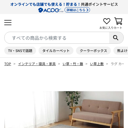
オンラインでも店舗でも使える！貯まる！
共通ポイントサービス
詳細はこちら
お気に入り
カート
TV・SNSで話題
タイルカーペット
クーラーボックス
熊よけ
TOP
インテリア・寝具・家具
い草・竹・籐
い草上敷
ラグ カー