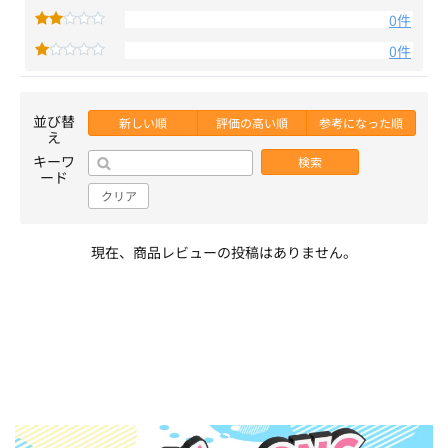
0件
0件
並び替
新しい順
評価の高い順
参考になった順
え
キーワ
検索
ード
クリア
現在、商品レビューの投稿はありません。