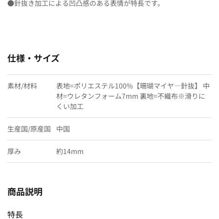
●針抜き加工による凹凸感のある表情が特長です。
仕様・サイズ
素材/材料
表地=ポリエステル100%【珊瑚マイヤ―針抜】 中
材=ウレタンフォーム7mm 裏地=不織布※滑りに
くい加工
生産国/原産国
中国
厚み
約14mm
商品説明
特長