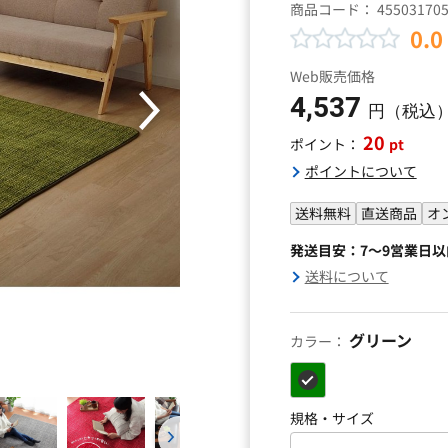
商品コード：
45503170
0.0
Web販売価格
4,537
円（税込
20
pt
ポイント：
ポイントについて
送料無料
直送商品
オ
発送目安：7～9営業日
送料について
グリーン
カラー：
規格・サイズ