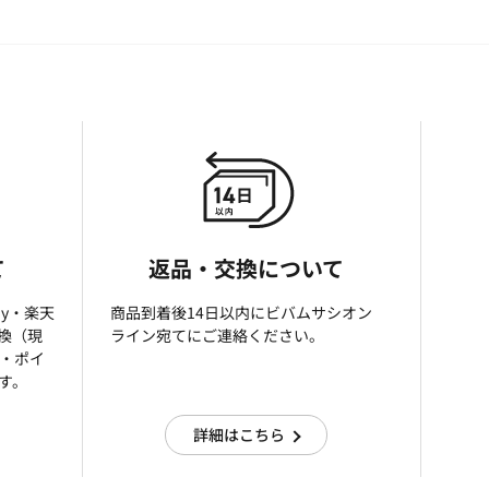
て
返品・交換について
ay・楽天
商品到着後14日以内にビバムサシオン
引換（現
ライン宛てにご連絡ください。
済・ポイ
す。
詳細はこちら