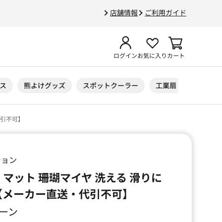
店舗情報
ご利用ガイド
ログイン
お気に入り
カート
ス
熊よけグッズ
スポットクーラー
工業扇
ニトリル
代引不可】
ション
 マット 珊瑚マイヤ 洗える 滑りに
 【メーカー直送・代引不可】
リーン