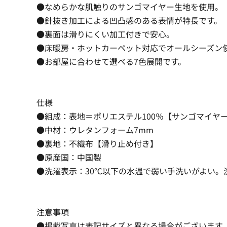
●なめらかな肌触りのサンゴマイヤー生地を使用。
●針抜き加工による凹凸感のある表情が特長です。
●裏面は滑りにくい加工付きで安心。
●床暖房・ホットカーペット対応でオールシーズン
●お部屋に合わせて選べる7色展開です。
仕様
●組成：表地＝ポリエステル100％【サンゴマイヤ
●中材：ウレタンフォーム7mm
●裏地：不織布【滑り止め付き】
●原産国：中国製
●洗濯表示：30℃以下の水温で弱い手洗いがよい。
注意事項
●掲載写真は表記サイズと異なる場合がございます