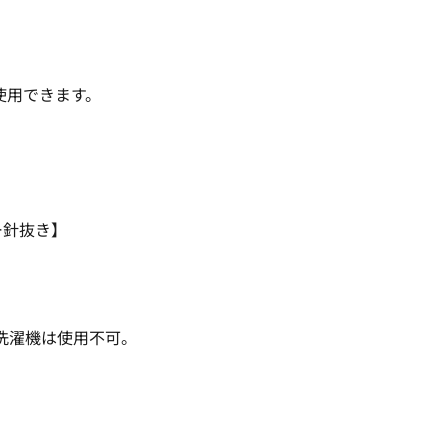
使用できます。
ー針抜き】
洗濯機は使用不可。
。