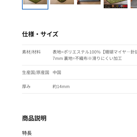
仕様・サイズ
素材/材料
表地=ポリエステル100%【珊瑚マイヤ―針
7mm 裏地=不織布※滑りにくい加工
生産国/原産国
中国
厚み
約14mm
商品説明
特長