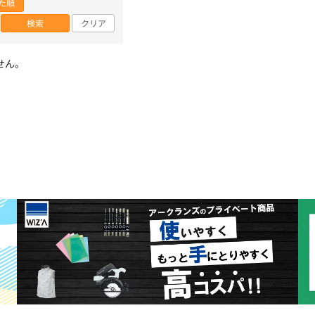
た順
検索
クリア
せん。