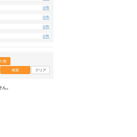
0件
0件
0件
0件
た順
検索
クリア
せん。