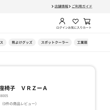
店舗情報
ご利用ガイド
ログイン
お気に入り
カート
ス
熊よけグッズ
スポットクーラー
工業扇
ニトリル
座椅子 ＶＲＺーＡ
78005
（0件の商品レビュー）