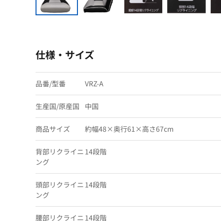
仕様・サイズ
品番/型番
VRZ-A
生産国/原産国
中国
商品サイズ
約幅48×奥行61×高さ67cm
背部リクライニ
14段階
ング
頭部リクライニ
14段階
ング
腰部リクライニ
14段階