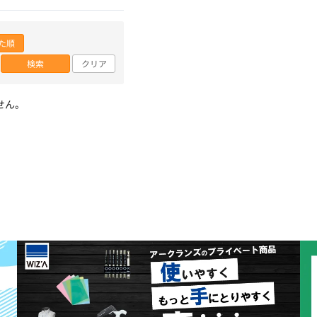
た順
検索
クリア
せん。