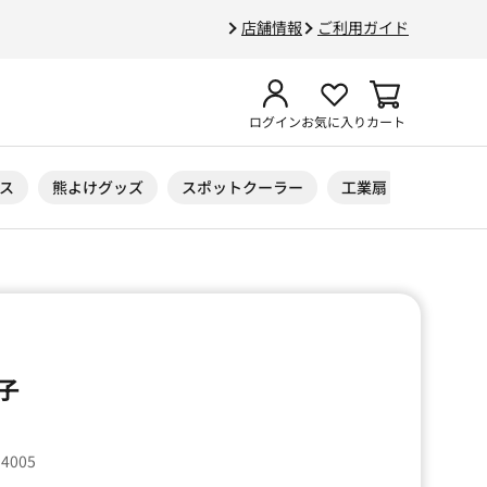
店舗情報
ご利用ガイド
ログイン
お気に入り
カート
ス
熊よけグッズ
スポットクーラー
工業扇
ニトリル
子
34005