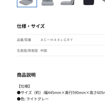
仕様・サイズ
品番/型番
ＡＣーＨ４４ＬＧＲＹ
生産国/原産国
中国
商品説明
【仕様】
●サイズ（約）:幅445mm×奥行590mm×高さ605
●色: ライトグレー