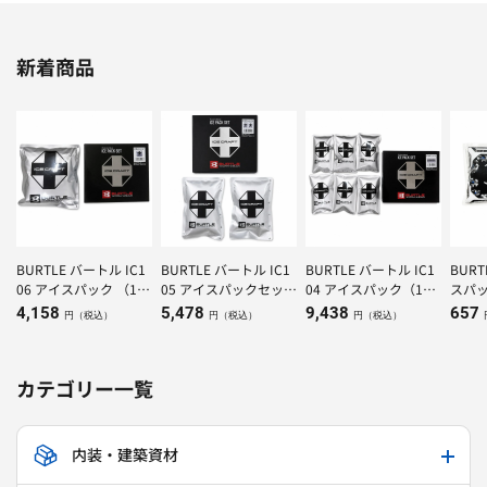
新着商品
BURTLE バートル IC1
BURTLE バートル IC1
BURTLE バートル IC1
BUR
06 アイスパック （1K
05 アイスパックセット
04 アイスパック（150
スパッ
g）×1個
（500g）×２個
g）×6個
4,158
5,478
9,438
657
円（税込）
円（税込）
円（税込）
カテゴリー一覧
内装・建築資材