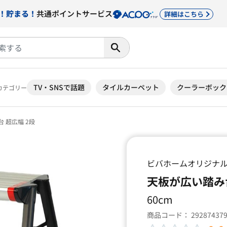
！貯まる！
共通ポイントサービス
詳細はこちら
TV・SNSで話題
タイルカーペット
クーラーボック
カテゴリー
 超広幅 2段
ビバホームオリジナ
天板が広い踏み台
60cm
商品コード：
29287437