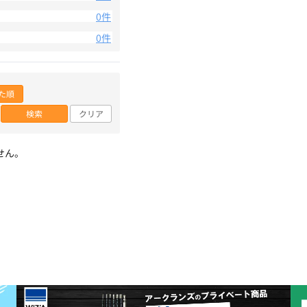
0件
0件
た順
検索
クリア
せん。