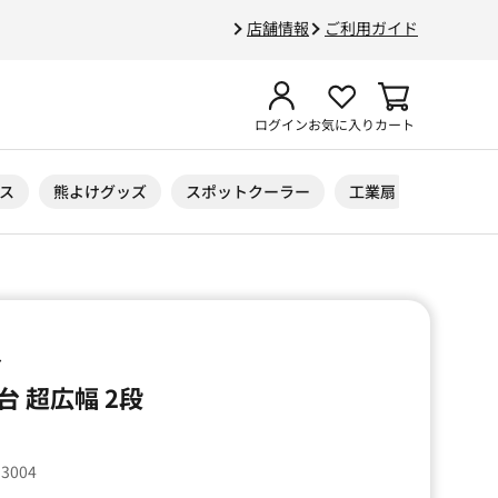
店舗情報
ご利用ガイド
ログイン
お気に入り
カート
ス
熊よけグッズ
スポットクーラー
工業扇
ニトリル
ル
 超広幅 2段
93004