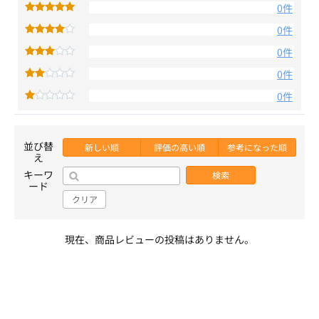
0件
0件
0件
0件
0件
並び替
新しい順
評価の高い順
参考になった順
え
キーワ
検索
ード
クリア
現在、商品レビューの投稿はありません。