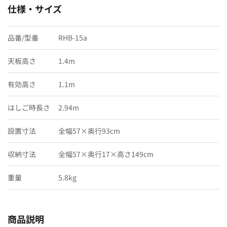
仕様・サイズ
品番/型番
RHB-15a
天板高さ
1.4m
有効高さ
1.1m
はしご時長さ
2.94m
設置寸法
全幅57×奥行93cm
収納寸法
全幅57×奥行17×高さ149cm
重量
5.8kg
商品説明