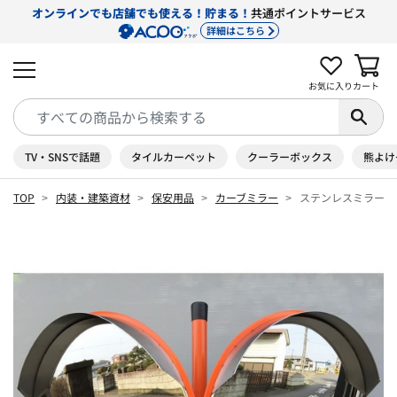
オンラインでも店舗でも使える！貯まる！
共通ポイントサービス
詳細はこちら
お気に入り
カート
TV・SNSで話題
タイルカーペット
クーラーボックス
熊よけ
TOP
内装・建築資材
保安用品
カーブミラー
ステンレスミラー４