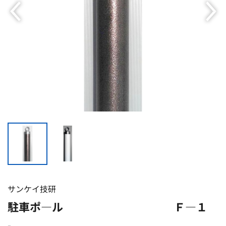
サンケイ技研
駐車ポ―ル Ｆ―１
-