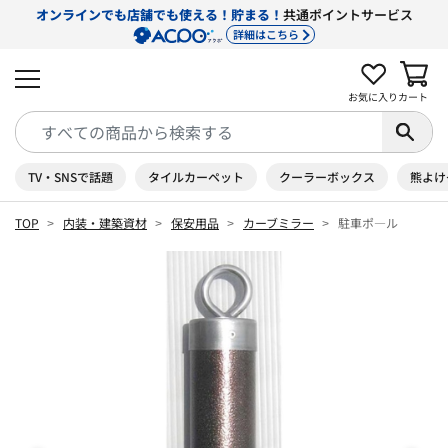
オンラインでも店舗でも使える！貯まる！
共通ポイントサービス
詳細はこちら
お気に入り
カート
TV・SNSで話題
タイルカーペット
クーラーボックス
熊よけ
TOP
内装・建築資材
保安用品
カーブミラー
駐車ポ―