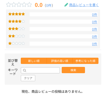
0.0
商品レビューを書く
（
0件
）
0件
0件
0件
0件
0件
並び替
新しい順
評価の高い順
参考になった順
え
キーワ
検索
ード
クリア
現在、商品レビューの投稿はありません。