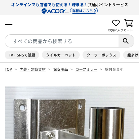
オンラインでも店舗でも使える！貯まる！
共通ポイントサービス
詳細はこちら
お気に入り
カート
TV・SNSで話題
タイルカーペット
クーラーボックス
熊よけ
TOP
内装・建築資材
保安用品
カーブミラー
壁付金具小