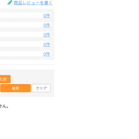
商品レビューを書く
0件
0件
0件
0件
0件
た順
検索
クリア
せん。