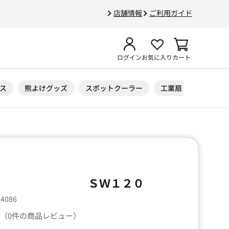
店舗情報
ご利用ガイド
ログイン
お気に入り
カート
ス
熊よけグッズ
スポットクーラー
工業扇
ニトリル
金具 ＳＷ１２０
54086
（0件の商品レビュー）