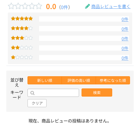
0.0
商品レビューを書く
（
0件
）
0件
0件
0件
0件
0件
並び替
新しい順
評価の高い順
参考になった順
え
キーワ
検索
ード
クリア
現在、商品レビューの投稿はありません。