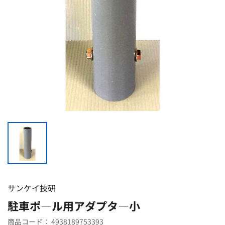
サンケイ技研
駐車ポ―ル用アダプタ―小
商品コード：
4938189753393