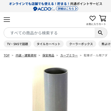
オンラインでも店舗でも使える！貯まる！
共通ポイントサービス
詳細はこちら
お気に入り
カート
TV・SNSで話題
タイルカーペット
クーラーボックス
熊よけ
TOP
内装・建築資材
保安用品
カーブミラー
駐車ポ―ル用アダプ