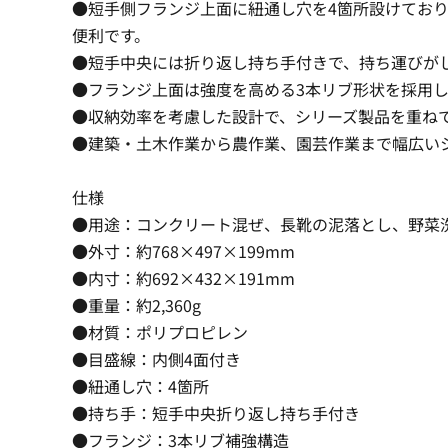
●短手側フランジ上面に紐通し穴を4箇所設けてお
便利です。
●短手中央には折り返し持ち手付きで、持ち運びが
●フランジ上面は強度を高める3本リブ形状を採用
●収納効率を考慮した設計で、シリーズ製品を重ね
●建築・土木作業から農作業、園芸作業まで幅広い
仕様
●用途：コンクリート混ぜ、長靴の泥落とし、野菜
●外寸：約768×497×199mm
●内寸：約692×432×191mm
●重量：約2,360g
●材質：ポリプロピレン
●目盛線：内側4面付き
●紐通し穴：4箇所
●持ち手：短手中央折り返し持ち手付き
●フランジ：3本リブ補強構造