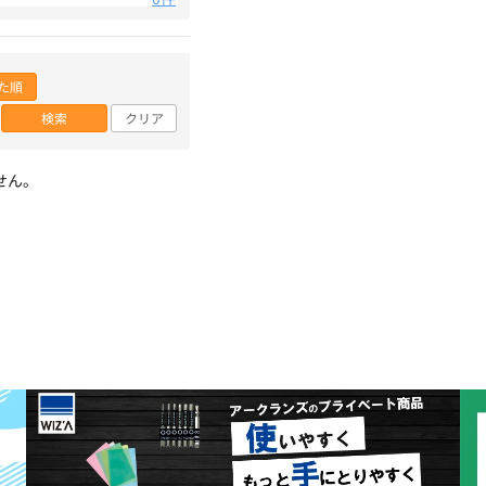
た順
検索
クリア
せん。