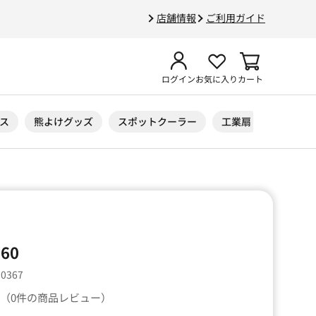
店舗情報
ご利用ガイド
ログイン
お気に入り
カート
ス
熊よけグッズ
スポットクーラー
工業扇
ニトリル
60
10367
（0件の商品レビュー）