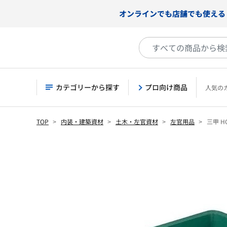
オンラインでも店舗でも使える
カテゴリーから探す
プロ向け商品
人気の
TOP
内装・建築資材
土木・左官資材
左官用品
三甲 H