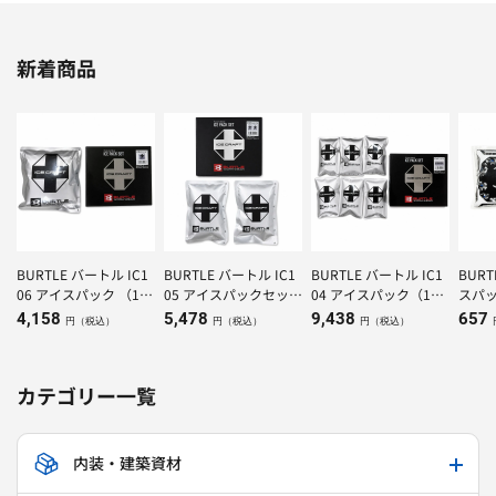
新着商品
BURTLE バートル IC1
BURTLE バートル IC1
BURTLE バートル IC1
BUR
06 アイスパック （1K
05 アイスパックセット
04 アイスパック（150
スパッ
g）×1個
（500g）×２個
g）×6個
4,158
5,478
9,438
657
円（税込）
円（税込）
円（税込）
カテゴリー一覧
内装・建築資材