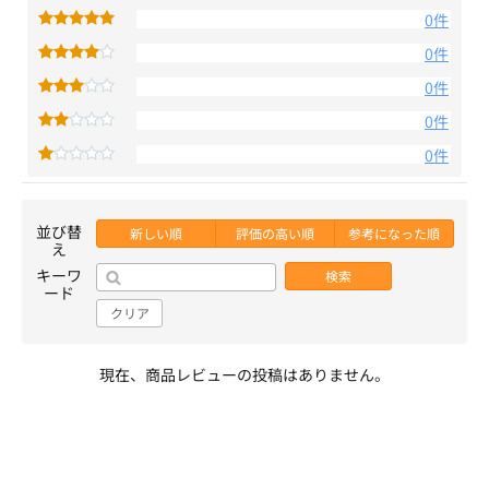
0件
0件
0件
0件
0件
並び替
新しい順
評価の高い順
参考になった順
え
キーワ
検索
ード
クリア
現在、商品レビューの投稿はありません。