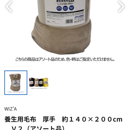
WIZ'A
養生用毛布 厚手 約１４０×２００cm
Ｖ２（アソート品）