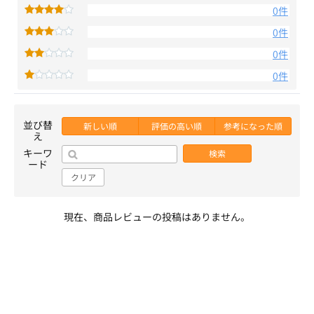
0件
0件
0件
0件
並び替
新しい順
評価の高い順
参考になった順
え
キーワ
検索
ード
クリア
現在、商品レビューの投稿はありません。