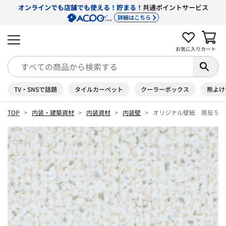
オンラインでも店舗でも使える！貯まる！
共通ポイントサービス
詳細はこちら
お気に入り
カート
TV・SNSで話題
タイルカーペット
クーラーボックス
熊よけ
TOP
内装・建築資材
内装資材
内装壁
オリジナル壁紙 原反５０