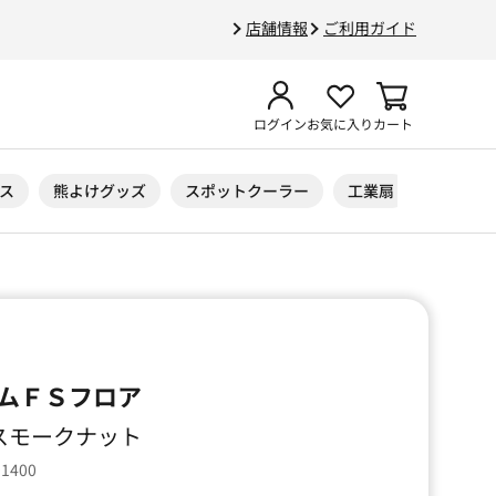
店舗情報
ご利用ガイド
ログイン
お気に入り
カート
ス
熊よけグッズ
スポットクーラー
工業扇
ニトリル
ムＦＳフロア
⁄ スモークナット
91400