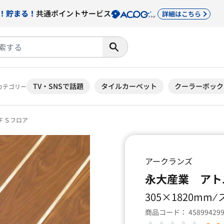
！貯まる！
共通ポイントサービス
詳細はこちら
TV・SNSで話題
タイルカーペット
クーラーボック
カテゴリー
ＦＳフロア
アークランズ
永大産業 アト
305×1820mm 
商品コード：
45899429