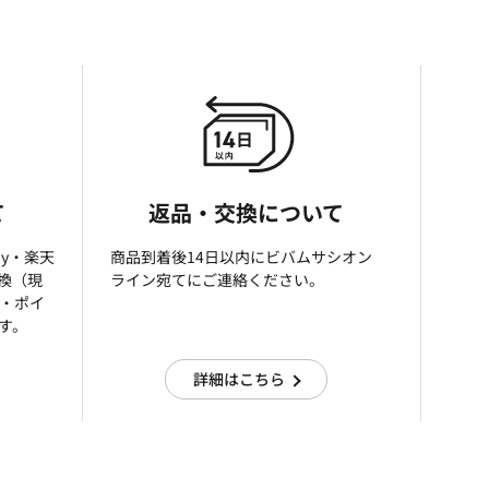
て
返品・交換について
ay・楽天
商品到着後14日以内にビバムサシオン
引換（現
ライン宛てにご連絡ください。
済・ポイ
す。
詳細はこちら