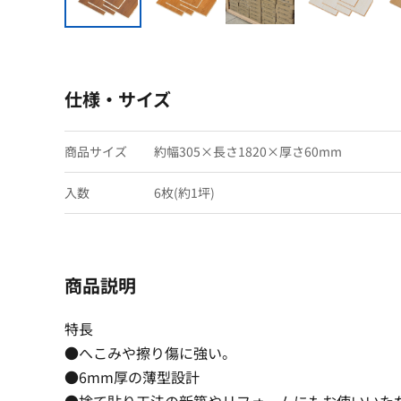
仕様・サイズ
商品サイズ
約幅305×長さ1820×厚さ60mm
入数
6枚(約1坪)
商品説明
特長
●へこみや擦り傷に強い。
●6mm厚の薄型設計
●捨て貼り工法の新築やリフォームにもお使いいた