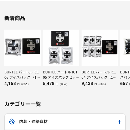
新着商品
BURTLE バートル IC1
BURTLE バートル IC1
BURTLE バートル IC1
BUR
06 アイスパック （1K
05 アイスパックセット
04 アイスパック（150
スパッ
g）×1個
（500g）×２個
g）×6個
4,158
5,478
9,438
657
円（税込）
円（税込）
円（税込）
カテゴリー一覧
内装・建築資材