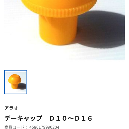
アラオ
デーキャップ Ｄ１０〜Ｄ１６
商品コード：
4580179990204