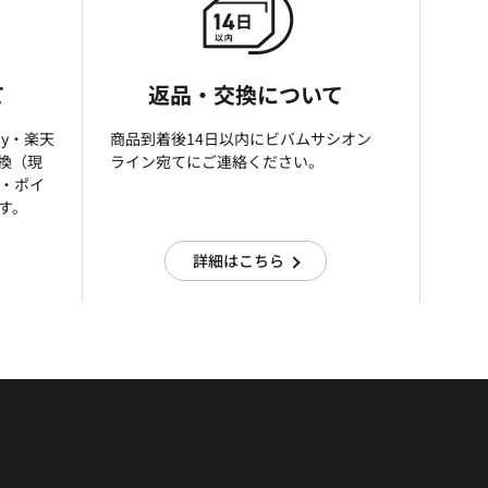
て
返品・交換について
ay・楽天
商品到着後14日以内にビバムサシオン
引換（現
ライン宛てにご連絡ください。
済・ポイ
す。
詳細はこちら