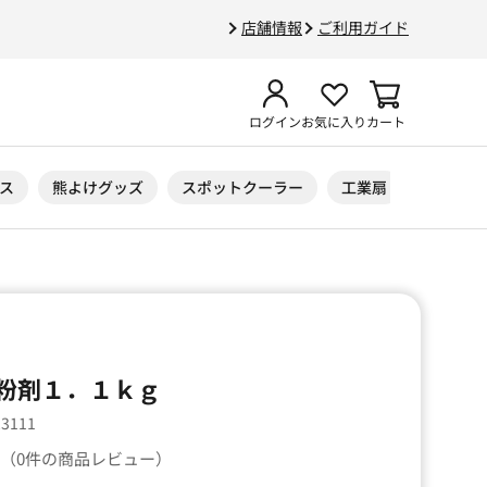
店舗情報
ご利用ガイド
ログイン
お気に入り
カート
ス
熊よけグッズ
スポットクーラー
工業扇
ニトリル
粉剤１．１ｋｇ
23111
（0件の商品レビュー）