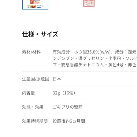
仕様・サイズ
素材/材料
有効成分：ホウ酸35.0%(w/w)、成分：
シデンプン・濃グリセリン・小麦粉・ソル
プ・安息香酸デナトニウム・黄色4号・赤色1
生産国/原産国
日本
内容量
32g（16個）
効能・効果
ゴキブリの駆除
効果持続期間
設置後約6ヵ月間