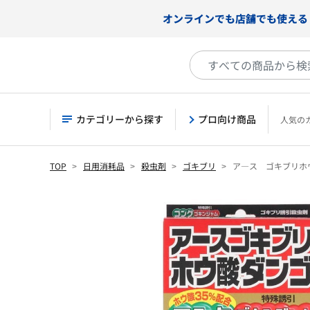
オンラインでも店舗でも使える
カテゴリーから探す
プロ向け商品
人気の
TOP
日用消耗品
殺虫剤
ゴキブリ
ア―ス ゴキブリホ