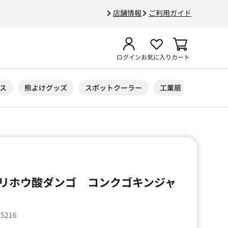
店舗情報
ご利用ガイド
ログイン
お気に入り
カート
ス
熊よけグッズ
スポットクーラー
工業扇
ニトリル
リホウ酸ダンゴ コンクゴキンジャ
05216