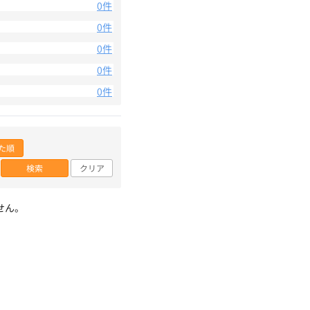
0件
0件
0件
0件
0件
た順
検索
クリア
せん。