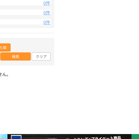
0件
0件
0件
た順
検索
クリア
せん。