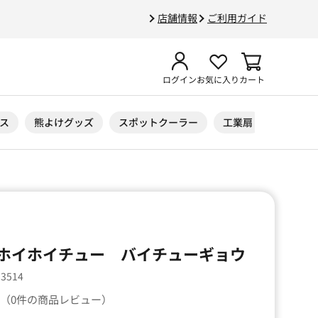
店舗情報
ご利用ガイド
ログイン
お気に入り
カート
ス
熊よけグッズ
スポットクーラー
工業扇
ニトリル
ホイホイチュー バイチューギョウ
53514
（0件の商品レビュー）