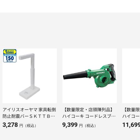
アイリスオーヤマ 家具転倒
【数量限定・店頭陳列品】
【数量限
防止耐震バーＳＫＴＴＢー
ハイコーキ コードレスブロ
ハイコー
Ｓホワイト
ワ RB18DC（NN） 本体の
ーナ R18
3,278
9,399
11,69
円（税込）
円（税込）
み
み