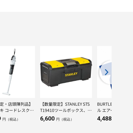
定・店頭陳列品】
【数量限定】STANLEY STS
BURTLE AIRCRA
キ コードレスクリ
T19410ツールボックス、1
ル エアークラフト 【
DC(S)(NN) 本体の
9インチ
年モデル】 ＡＣ２１０６ Ａ
9
6,600
4,488
円（税込）
円（税込）
円（税込）
Ｃ半袖ブルゾン オ
ブルー