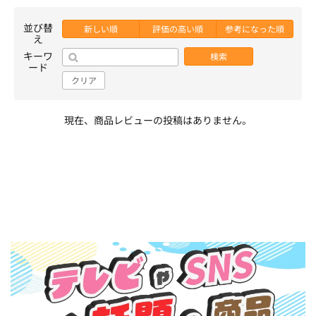
並び替
新しい順
評価の高い順
参考になった順
え
キーワ
検索
ード
クリア
現在、商品レビューの投稿はありません。