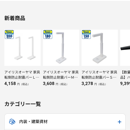
新着商品
アイリスオーヤマ 家具
アイリスオーヤマ 家具
アイリスオーヤマ 家具
【数
転倒防止耐震バーＬＫ
転倒防止耐震バーＭＫ
転倒防止耐震バーＳＫ
品】ハ
ＴＴＢーＬホワイト
ＴＴＢーＭホワイト
ＴＴＢーＳホワイト
レスブ
4,158
3,608
3,278
9,3
円（税込）
円（税込）
円（税込）
（NN
カテゴリー一覧
内装・建築資材