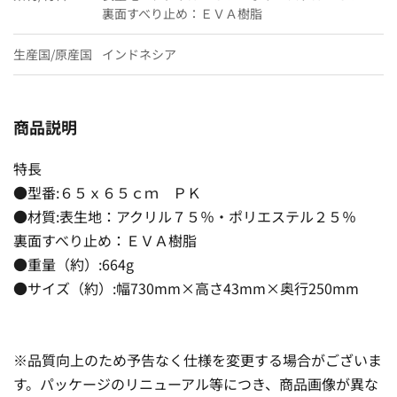
裏面すべり止め：ＥＶＡ樹脂
生産国/原産国
インドネシア
商品説明
特長
●型番:６５ｘ６５ｃｍ ＰＫ
●材質:表生地：アクリル７５％・ポリエステル２５％
裏面すべり止め：ＥＶＡ樹脂
●重量（約）:664g
●サイズ（約）:幅730mm×高さ43mm×奥行250mm
※品質向上のため予告なく仕様を変更する場合がございま
す。パッケージのリニューアル等につき、商品画像が異な