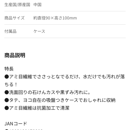
生産国/原産国
中国
商品サイズ
約直径90×高さ100mm
付属品
ケース
商品説明
特長
●アミ目繊維でささっとなでるだけ、水だけでも汚れが落
ちる！
●洗面回りの石けんカスや黒ずみ汚れに。
●タテ、ヨコ自在の吸盤つきケースでおしゃれに収納
●アミ目繊維は抗菌加工で清潔
JANコード