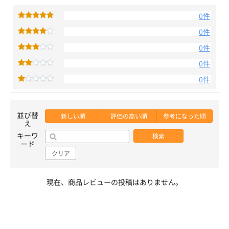
0件
0件
0件
0件
0件
並び替
新しい順
評価の高い順
参考になった順
え
キーワ
検索
ード
クリア
現在、商品レビューの投稿はありません。