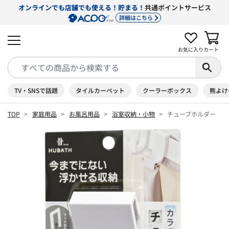
オンラインでも店舗でも使える！貯まる！
共通ポイントサービス
詳細はこちら
お気に入り
カート
TV・SNSで話題
タイルカーペット
クーラーボックス
熊よけ
TOP
家庭用品
お風呂用品
浴室収納・小物
チューブホルダー