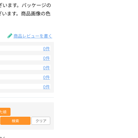
ざいます。パッケージの
ざいます。商品画像の色
。
商品レビューを書く
0件
0件
0件
0件
0件
た順
検索
クリア