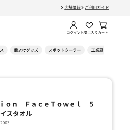
店舗情報
ご利用ガイド
ログイン
お気に入り
カート
ス
熊よけグッズ
スポットクーラー
工業扇
ニトリル
ル
ｉｏｎ ＦａｃｅＴｏｗｅｌ ５
ェイスタオル
32003