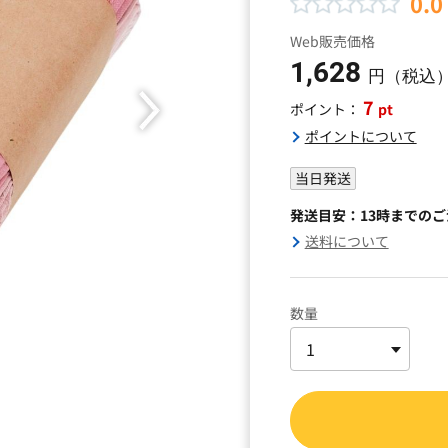
0.0
Web販売価格
1,628
円（税込
7
pt
ポイント：
ポイントについて
当日発送
発送目安：13時までの
送料について
数量