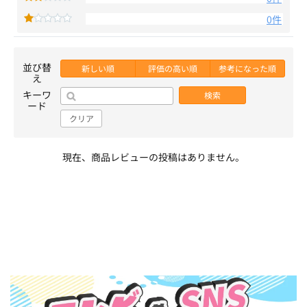
0件
並び替
新しい順
評価の高い順
参考になった順
え
キーワ
検索
ード
クリア
現在、商品レビューの投稿はありません。