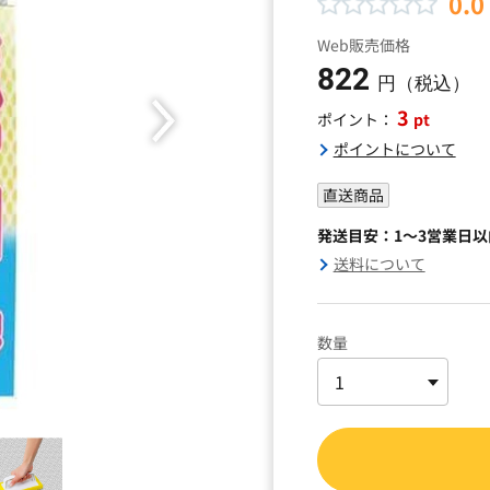
0.0
Web販売価格
822
円（税込）
3
pt
ポイント：
ポイントについて
直送商品
発送目安：1～3営業日
送料について
数量