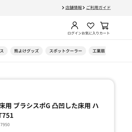
店舗情報
ご利用ガイド
ログイン
お気に入り
カート
ス
熊よけグッズ
スポットクーラー
工業扇
ニトリル
用 ブラシスポG 凸凹した床用 ハ
751
77950