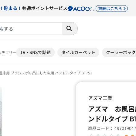
！貯まる！
共通ポイントサービス
詳細はこちら
TV・SNSで話題
タイルカーペット
クーラーボック
カテゴリー
床用 ブラシスポG 凸凹した床用 ハンドルタイプ BT751
アズマ工業
アズマ お風呂床
ンドルタイプ BT
商品コード：
49701904