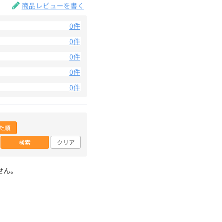
商品レビューを書く
0件
0件
0件
0件
0件
た順
検索
クリア
せん。