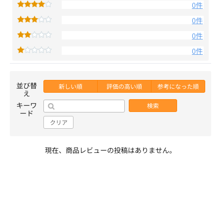
0件
0件
0件
0件
並び替
新しい順
評価の高い順
参考になった順
え
キーワ
検索
ード
クリア
現在、商品レビューの投稿はありません。