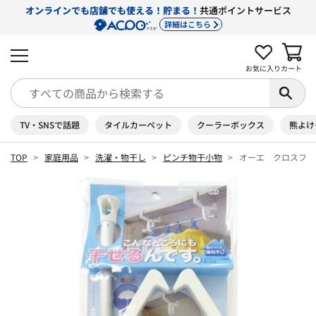
オンラインでも店舗でも使える！貯まる！
共通ポイントサービス
詳細はこちら
お気に入り
カート
TV・SNSで話題
タイルカーペット
クーラーボックス
熊よけ
TOP
家庭用品
洗濯・物干し
ピンチ物干小物
オーエ クロスフッ