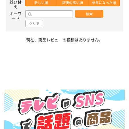
並び替
新しい順
評価の高い順
参考になった順
え
キーワ
検索
ード
クリア
現在、商品レビューの投稿はありません。