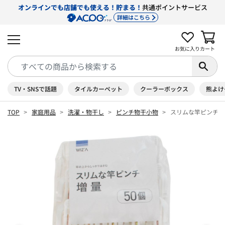
オンラインでも店舗でも使える！貯まる！
共通ポイントサービス
詳細はこちら
お気に入り
カート
TV・SNSで話題
タイルカーペット
クーラーボックス
熊よけ
TOP
家庭用品
洗濯・物干し
ピンチ物干小物
スリムな竿ピンチ 