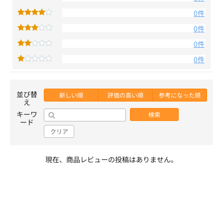
0件
0件
0件
0件
並び替
新しい順
評価の高い順
参考になった順
え
キーワ
検索
ード
クリア
現在、商品レビューの投稿はありません。