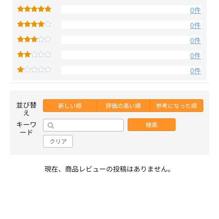
0件
0件
0件
0件
0件
並び替
新しい順
評価の高い順
参考になった順
え
キーワ
検索
ード
クリア
現在、商品レビューの投稿はありません。