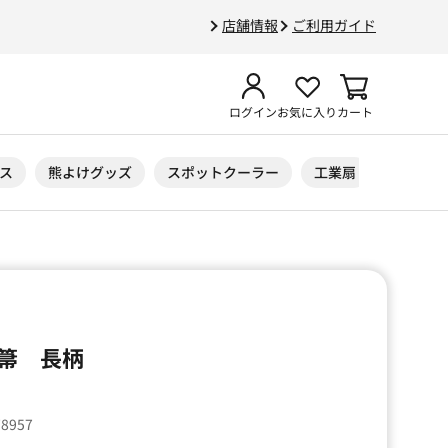
店舗情報
ご利用ガイド
ログイン
お気に入り
カート
ス
熊よけグッズ
スポットクーラー
工業扇
ニトリル
箒 長柄
78957