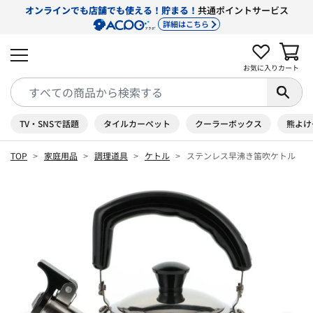
オンラインでも店舗でも使える！貯まる！
共通ポイントサービス
詳細はこちら
お気に入り
カート
TV・SNSで話題
タイルカーペット
クーラーボックス
熊よけ
TOP
家庭用品
調理道具
ケトル
ステンレス早沸き笛吹ケトル 1