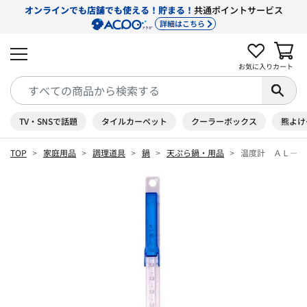
オンラインでも店舗でも使える！貯まる！
共通ポイントサービス
詳細はこちら
お気に入り
カート
TV・SNSで話題
タイルカーペット
クーラーボックス
熊よけ
TOP
家庭用品
調理道具
鍋
天ぷら鍋・用品
温度計 ＡＬ―30