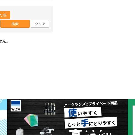
た順
検索
クリア
せん。