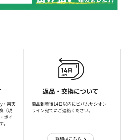
て
返品・交換について
ay・楽天
商品到着後14日以内にビバムサシオン
引換（現
ライン宛てにご連絡ください。
済・ポイ
す。
詳細はこちら