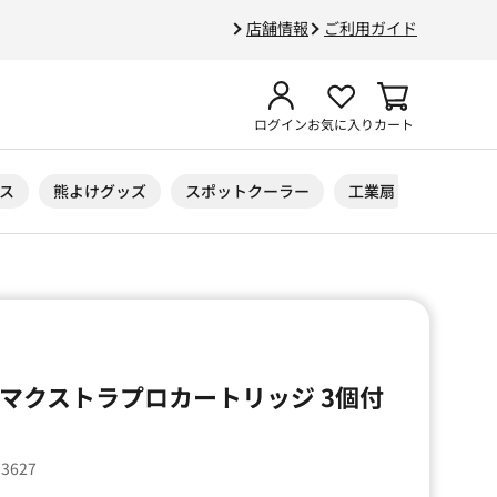
店舗情報
ご利用ガイド
ログイン
お気に入り
カート
ス
熊よけグッズ
スポットクーラー
工業扇
ニトリル
ーラマクストラプロカートリッジ 3個付
33627