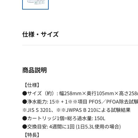
仕様・サイズ
商品説明
【仕様】
●サイズ（約）: 幅258mm×奥行105mm×高さ25
●浄水能力: 15※ + 1※※項目 PFOS／PFOA除去試
※JIS S 3201、※※JWPAS B 210による試験結果
●カートリッジ1個=総ろ過水量: 150L
●交換目安: 4週間に1回 (1日5.3L使用の場合)
【特長】